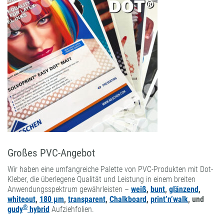
Großes PVC-Angebot
Wir haben eine umfangreiche Palette von PVC-Produkten mit Dot-
Kleber, die überlegene Qualität und Leistung in einem breiten
Anwendungsspektrum gewährleisten –
weiß
,
bunt
,
glänzend
,
whiteout
,
180 µm
,
transparent
,
Chalkboard
,
print’n’walk
, und
®
gudy
hybrid
Aufziehfolien.