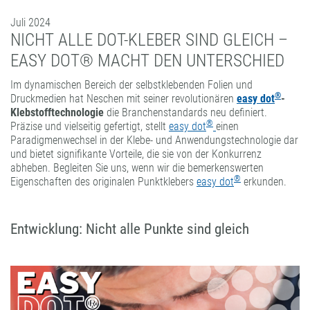
FORMATBESCHICHTUNGEN
Juli 2024
KOMPETENZ UND QUALITÄT
NICHT ALLE DOT-KLEBER SIND GLEICH –
EASY DOT® MACHT DEN UNTERSCHIED
Im dynamischen Bereich der selbstklebenden Folien und
®
Druckmedien hat Neschen mit seiner revolutionären
easy dot
-
Klebstofftechnologie
die Branchenstandards neu definiert.
®
Präzise und vielseitig gefertigt, stellt
easy dot
einen
Paradigmenwechsel in der Klebe- und Anwendungstechnologie dar
und bietet signifikante Vorteile, die sie von der Konkurrenz
abheben. Begleiten Sie uns, wenn wir die bemerkenswerten
®
Eigenschaften des originalen Punktklebers
easy dot
erkunden.
Entwicklung: Nicht alle Punkte sind gleich