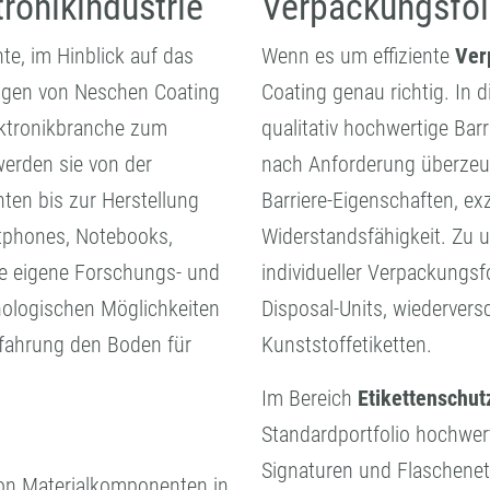
ronikindustrie
Verpackungsfol
te, im Hinblick auf das
Wenn es um effiziente
Ver
ungen von Neschen Coating
Coating genau richtig. In 
ektronikbranche zum
qualitativ hochwertige Barr
werden sie von der
nach Anforderung überzeu
ten bis zur Herstellung
Barriere-Eigenschaften, ex
rtphones, Notebooks,
Widerstandsfähigkeit. Zu 
ne eigene Forschungs- und
individueller Verpackungsf
nologischen Möglichkeiten
Disposal-Units, wiedervers
fahrung den Boden für
Kunststoffetiketten.
Im Bereich
Etikettenschut
Standardportfolio hochwert
Signaturen und Flaschenet
von Materialkomponenten in