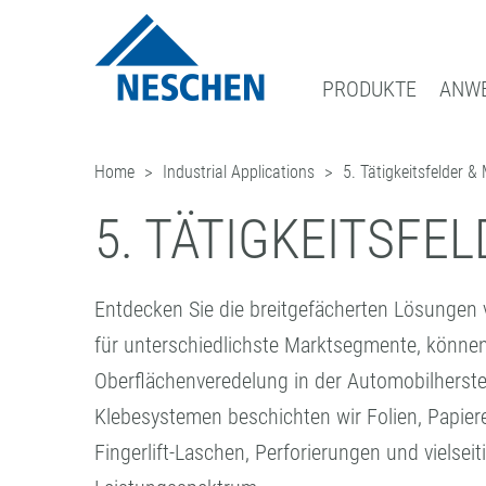
PRODUKTE
ANW
Home
Industrial Applications
5. Tätigkeitsfelder &
®
GRAFISCHE MEDIEN
EASY DOT
DOWNLOADS
NEWS
GESCHÄFTSBEREICHE
ADRESSE
– DAS NESCHEN ORIG
DRUCKMEDIEN
GREEN GRAPHICS – PVC-FREIE M
ICC PROFILE / PARTNER
BLOG
FILMOLUX GROUP
ANFRAGE
5. TÄTIGKEITSFE
SCHUTZFOLIEN
RETAIL GRAPHICS
MUSTERBESTELLUNG
ANMELDUNG ZUM NEWSLETTER
MISSION
ANSPRECHPARTNER
AUFZIEHFOLIEN
BILDERRAHMUNG
PRESSE
GESCHICHTE
NESCHEN WELTWEIT
Entdecken Sie die breitgefächerten Lösungen
(LAMINATOREN)
BASTELN & HOBBY
EINKAUF
für unterschiedlichste Marktsegmente, können 
QUALITÄTSSICHERUNG
Oberflächenveredelung in der Automobilherst
Klebesystemen beschichten wir Folien, Papiere
Fingerlift-Laschen, Perforierungen und viels