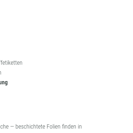
fetiketten
n
sung
iche — beschichtete Folien finden in