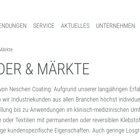
ENDUNGEN
SERVICE
AKTUELLES
UNTERNEHMEN
 Märkte
Suche
INAL
BUCHSCHUTZ UND -REPARATUR
INDUS
EDIEN
BUCHSCHUTZFOLIEN
LEIST
LDER & MÄRKTE
REPARATURBÄNDER
LOHNB
VERARBEITUNGSGERÄTE
FORM
 von Neschen Coating: Aufgrund unserer langjährigen Erf
ZUBEHÖR
KOMPE
wir Industriekunden aus allen Branchen höchst individuel
ellung bis zu Anwendungen im klinisch-medizinischen Umf
 oder Textilien mit permanenten oder reversiblen Klebsto
eitige kundenspezifische Eigenschaften. Auch geringe Lo