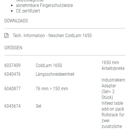
abnehmbare Fingerschutzleiste
CE zertifiziert
DOWNLOADS
Tech. Information - Neschen ColdLam 1650
GRÖSSEN
1650 mm
6037409
ColdLam 1650
Arbeitsbreite
6040476
Längsschneideeinheit
Industriekern
Adapter
6040877
76 mm > 150 mm
(Set= 2
Stück)
Infeed table
6045674
Set
add-on pack
Rollstack für
zwei
zusätzliche