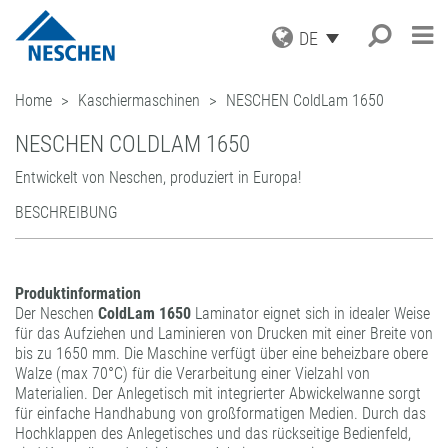
DE
PRODUKTE
Home
Kaschiermaschinen
NESCHEN ColdLam 1650
ANWENDUNGEN
GRAFISCHE MEDIEN
NESCHEN COLDLAM 1650
DRUCKMEDIEN
SERVICE
Suche
®
EASY DOT
– DAS NESCHEN
SCHUTZFOLIEN
Entwickelt von Neschen, produziert in Europa!
ORIGINAL
AKTUELLES
DOWNLOADS
AUFZIEHFOLIEN
GREEN GRAPHICS – PVC-FREIE
BESCHREIBUNG
UNTERNEHMEN
ICC PROFILE / PARTNER
NEWS
MEDIEN
(LAMINATOREN)
KARRIERE
MUSTERBESTELLUNG
BLOG
GESCHÄFTSBEREICHE
RETAIL GRAPHICS
BUCHSCHUTZ UND -REPARATUR
PRESSE
KONTAKT
ANMELDUNG ZUM NEWSLETTER
BUCHSCHUTZFOLIEN
FILMOLUX GROUP
BILDERRAHMUNG
Produktinformation
REPARATURBÄNDER
MISSION
BASTELN & HOBBY
ADRESSE
Der Neschen
ColdLam 1650
Laminator eignet sich in idealer Weise
für das Aufziehen und Laminieren von Drucken mit einer Breite von
VERARBEITUNGSGERÄTE
GESCHICHTE
ANFRAGE
bis zu 1650 mm. Die Maschine verfügt über eine beheizbare obere
ZUBEHÖR
EINKAUF
ANSPRECHPARTNER
Walze (max 70°C) für die Verarbeitung einer Vielzahl von
INDUSTRIAL APPLICATIONS
QUALITÄTSSICHERUNG
Materialien. Der Anlegetisch mit integrierter Abwickelwanne sorgt
NESCHEN WELTWEIT
LEISTUNGSSPEKTRUM
für einfache Handhabung von großformatigen Medien. Durch das
Hochklappen des Anlegetisches und das rückseitige Bedienfeld,
LOHNBESCHICHTUNGEN