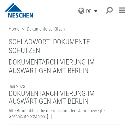
DE
PRODUKTE
Home
Dokumente schützen
ANWENDUNGEN
GRAFISCHE MEDIEN
SCHLAGWORT:
DOKUMENTE
DRUCKMEDIEN
SERVICE
Suche
®
EASY DOT
– DAS NESCHEN
SCHÜTZEN
SCHUTZFOLIEN
ORIGINAL
AKTUELLES
DOWNLOADS
AUFZIEHFOLIEN
GREEN GRAPHICS – PVC-FREIE
DOKUMENTARCHIVIERUNG IM
UNTERNEHMEN
ICC PROFILE / PARTNER
NEWS
MEDIEN
(LAMINATOREN)
AUSWÄRTIGEN AMT BERLIN
KARRIERE
MUSTERBESTELLUNG
BLOG
GESCHÄFTSBEREICHE
RETAIL GRAPHICS
BUCHSCHUTZ UND -REPARATUR
PRESSE
KONTAKT
ANMELDUNG ZUM NEWSLETTER
BUCHSCHUTZFOLIEN
FILMOLUX GROUP
BILDERRAHMUNG
Juli 2023
REPARATURBÄNDER
MISSION
BASTELN & HOBBY
ADRESSE
DOKUMENTARCHIVIERUNG IM
VERARBEITUNGSGERÄTE
GESCHICHTE
ANFRAGE
AUSWÄRTIGEN AMT BERLIN
ZUBEHÖR
EINKAUF
ANSPRECHPARTNER
Alte Brandakten, die mehr als hundert Jahre bewegte
INDUSTRIAL APPLICATIONS
QUALITÄTSSICHERUNG
NESCHEN WELTWEIT
Geschichte erzählen: […]
LEISTUNGSSPEKTRUM
LOHNBESCHICHTUNGEN