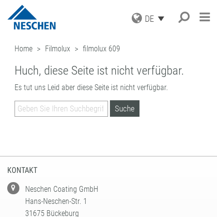
DE
PRODUKTE
Home
Filmolux
filmolux 609
ANWENDUNGEN
GRAFISCHE MEDIEN
Huch, diese Seite ist nicht verfügbar.
DRUCKMEDIEN
SERVICE
Suche
®
EASY DOT
– DAS NESCHEN
SCHUTZFOLIEN
ORIGINAL
Es tut uns Leid aber diese Seite ist nicht verfügbar.
AKTUELLES
DOWNLOADS
AUFZIEHFOLIEN
GREEN GRAPHICS – PVC-FREIE
UNTERNEHMEN
ICC PROFILE / PARTNER
NEWS
MEDIEN
(LAMINATOREN)
KARRIERE
MUSTERBESTELLUNG
BLOG
GESCHÄFTSBEREICHE
RETAIL GRAPHICS
BUCHSCHUTZ UND -REPARATUR
PRESSE
KONTAKT
ANMELDUNG ZUM NEWSLETTER
BUCHSCHUTZFOLIEN
FILMOLUX GROUP
BILDERRAHMUNG
REPARATURBÄNDER
MISSION
BASTELN & HOBBY
ADRESSE
VERARBEITUNGSGERÄTE
GESCHICHTE
ANFRAGE
KONTAKT
ZUBEHÖR
EINKAUF
ANSPRECHPARTNER
INDUSTRIAL APPLICATIONS
QUALITÄTSSICHERUNG
Neschen Coating GmbH
NESCHEN WELTWEIT
LEISTUNGSSPEKTRUM
Hans-Neschen-Str. 1
LOHNBESCHICHTUNGEN
31675 Bückeburg