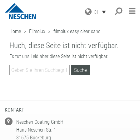
DE
PRODUKTE
Home
Filmolux
filmolux easy clear sand
ANWENDUNGEN
GRAFISCHE MEDIEN
Huch, diese Seite ist nicht verfügbar.
DRUCKMEDIEN
SERVICE
Suche
®
EASY DOT
– DAS NESCHEN
SCHUTZFOLIEN
ORIGINAL
Es tut uns Leid aber diese Seite ist nicht verfügbar.
AKTUELLES
DOWNLOADS
AUFZIEHFOLIEN
GREEN GRAPHICS – PVC-FREIE
UNTERNEHMEN
ICC PROFILE / PARTNER
NEWS
MEDIEN
(LAMINATOREN)
KARRIERE
MUSTERBESTELLUNG
BLOG
GESCHÄFTSBEREICHE
RETAIL GRAPHICS
BUCHSCHUTZ UND -REPARATUR
PRESSE
KONTAKT
ANMELDUNG ZUM NEWSLETTER
BUCHSCHUTZFOLIEN
FILMOLUX GROUP
BILDERRAHMUNG
REPARATURBÄNDER
MISSION
BASTELN & HOBBY
ADRESSE
VERARBEITUNGSGERÄTE
GESCHICHTE
ANFRAGE
KONTAKT
ZUBEHÖR
EINKAUF
ANSPRECHPARTNER
INDUSTRIAL APPLICATIONS
QUALITÄTSSICHERUNG
Neschen Coating GmbH
NESCHEN WELTWEIT
LEISTUNGSSPEKTRUM
Hans-Neschen-Str. 1
LOHNBESCHICHTUNGEN
31675 Bückeburg