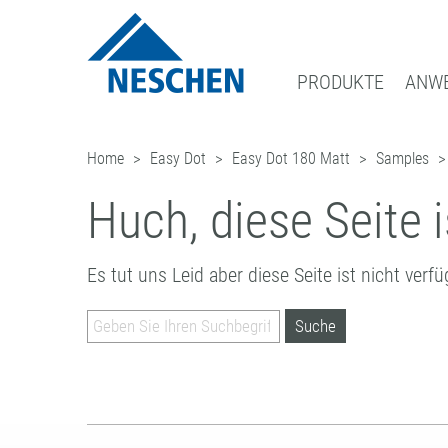
PRODUKTE
ANW
Home
Easy Dot
Easy Dot 180 Matt
Samples
®
GRAFISCHE MEDIEN
EASY DOT
DOWNLOADS
NEWS
GESCHÄFTSBEREICHE
ADRESSE
– DAS NESCHEN ORIG
DRUCKMEDIEN
GREEN GRAPHICS – PVC-FREIE M
ICC PROFILE / PARTNER
BLOG
FILMOLUX GROUP
ANFRAGE
Huch, diese Seite i
SCHUTZFOLIEN
RETAIL GRAPHICS
MUSTERBESTELLUNG
ANMELDUNG ZUM NEWSLETTER
MISSION
ANSPRECHPARTNER
AUFZIEHFOLIEN
BILDERRAHMUNG
PRESSE
GESCHICHTE
NESCHEN WELTWEIT
Es tut uns Leid aber diese Seite ist nicht verfü
(LAMINATOREN)
BASTELN & HOBBY
EINKAUF
QUALITÄTSSICHERUNG