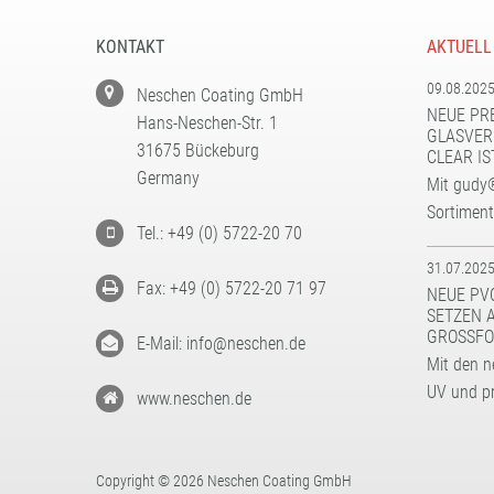
KONTAKT
AKTUELL
09.08.202
Neschen Coating GmbH
NEUE PR
Hans-Neschen-Str. 1
GLASVER
31675 Bückeburg
CLEAR IS
Germany
Mit gudy®
Sortimen
Tel.: +49 (0) 5722-20 70
31.07.202
Fax: +49 (0) 5722-20 71 97
NEUE PV
SETZEN 
GROSSFO
E-Mail: info@neschen.de
Mit den n
UV und p
www.neschen.de
Copyright © 2026 Neschen Coating GmbH