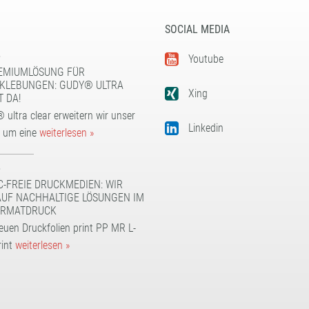
SOCIAL MEDIA
5
Youtube
EMIUMLÖSUNG FÜR
KLEBUNGEN: GUDY® ULTRA
Xing
T DA!
 ultra clear erweitern wir unser
Linkedin
t um eine
weiterlesen »
5
C-FREIE DRUCKMEDIEN: WIR
AUF NACHHALTIGE LÖSUNGEN IM
RMATDRUCK
euen Druckfolien print PP MR L-
rint
weiterlesen »