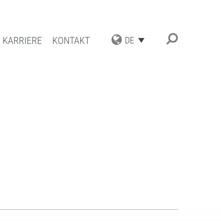
KARRIERE
KONTAKT
DE
TRIAL APPLICATIONS
UNGSSPEKTRUM
ESCHICHTUNGEN
ATBESCHICHTUNGEN
TENZ UND QUALITÄT