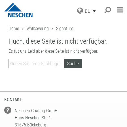
DE
PRODUKTE
Home
Wallcovering
Signature
ANWENDUNGEN
GRAFISCHE MEDIEN
Huch, diese Seite ist nicht verfügbar.
DRUCKMEDIEN
SERVICE
Suche
®
EASY DOT
– DAS NESCHEN
SCHUTZFOLIEN
ORIGINAL
Es tut uns Leid aber diese Seite ist nicht verfügbar.
AKTUELLES
DOWNLOADS
AUFZIEHFOLIEN
GREEN GRAPHICS – PVC-FREIE
UNTERNEHMEN
ICC PROFILE / PARTNER
NEWS
MEDIEN
(LAMINATOREN)
KARRIERE
MUSTERBESTELLUNG
BLOG
GESCHÄFTSBEREICHE
RETAIL GRAPHICS
BUCHSCHUTZ UND -REPARATUR
PRESSE
KONTAKT
ANMELDUNG ZUM NEWSLETTER
BUCHSCHUTZFOLIEN
FILMOLUX GROUP
BILDERRAHMUNG
REPARATURBÄNDER
MISSION
BASTELN & HOBBY
ADRESSE
VERARBEITUNGSGERÄTE
GESCHICHTE
ANFRAGE
KONTAKT
ZUBEHÖR
EINKAUF
ANSPRECHPARTNER
INDUSTRIAL APPLICATIONS
QUALITÄTSSICHERUNG
Neschen Coating GmbH
NESCHEN WELTWEIT
LEISTUNGSSPEKTRUM
Hans-Neschen-Str. 1
LOHNBESCHICHTUNGEN
31675 Bückeburg