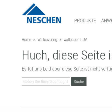
PRODUKTE
ANW
Home
Wallcovering
wallpaper L-UV
®
GRAFISCHE MEDIEN
EASY DOT
DOWNLOADS
NEWS
GESCHÄFTSBEREICHE
ADRESSE
– DAS NESCHEN ORIG
DRUCKMEDIEN
GREEN GRAPHICS – PVC-FREIE M
ICC PROFILE / PARTNER
BLOG
FILMOLUX GROUP
ANFRAGE
Huch, diese Seite i
SCHUTZFOLIEN
RETAIL GRAPHICS
MUSTERBESTELLUNG
ANMELDUNG ZUM NEWSLETTER
MISSION
ANSPRECHPARTNER
AUFZIEHFOLIEN
BILDERRAHMUNG
PRESSE
GESCHICHTE
NESCHEN WELTWEIT
Es tut uns Leid aber diese Seite ist nicht verfü
(LAMINATOREN)
BASTELN & HOBBY
EINKAUF
QUALITÄTSSICHERUNG