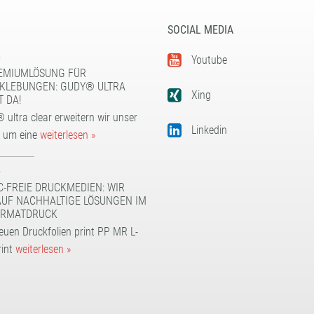
SOCIAL MEDIA
5
Youtube
EMIUMLÖSUNG FÜR
KLEBUNGEN: GUDY® ULTRA
Xing
T DA!
 ultra clear erweitern wir unser
Linkedin
t um eine
weiterlesen »
5
C-FREIE DRUCKMEDIEN: WIR
AUF NACHHALTIGE LÖSUNGEN IM
RMATDRUCK
euen Druckfolien print PP MR L-
rint
weiterlesen »