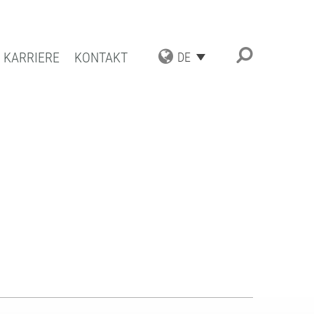
KARRIERE
KONTAKT
DE
TRIAL APPLICATIONS
UNGSSPEKTRUM
ESCHICHTUNGEN
ATBESCHICHTUNGEN
TENZ UND QUALITÄT