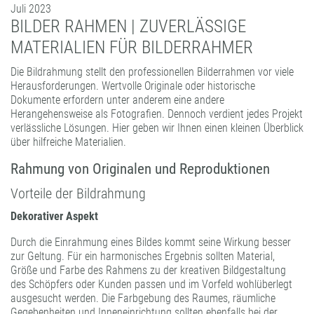
Juli 2023
FORMATBESCHICHTUNGEN
BILDER RAHMEN | ZUVERLÄSSIGE
KOMPETENZ UND QUALITÄT
MATERIALIEN FÜR BILDERRAHMER
Die Bildrahmung stellt den professionellen Bilderrahmen vor viele
Herausforderungen. Wertvolle Originale oder historische
Dokumente erfordern unter anderem eine andere
Herangehensweise als Fotografien. Dennoch verdient jedes Projekt
verlässliche Lösungen. Hier geben wir Ihnen einen kleinen Überblick
über hilfreiche Materialien.
Rahmung von Originalen und Reproduktionen
Vorteile der Bildrahmung
Dekorativer Aspekt
Durch die Einrahmung eines Bildes kommt seine Wirkung besser
zur Geltung. Für ein harmonisches Ergebnis sollten Material,
Größe und Farbe des Rahmens zu der kreativen Bildgestaltung
des Schöpfers oder Kunden passen und im Vorfeld wohlüberlegt
ausgesucht werden. Die Farbgebung des Raumes, räumliche
Gegebenheiten und Inneneinrichtung sollten ebenfalls bei der