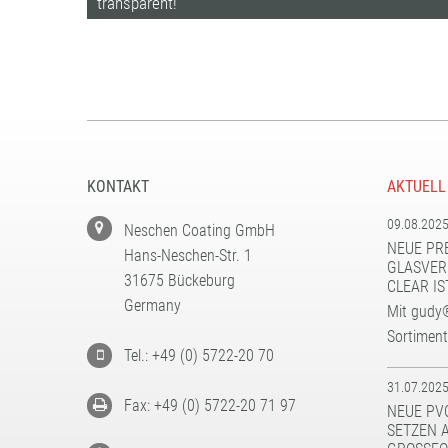
transparent!
KONTAKT
AKTUELL
09.08.202
Neschen Coating GmbH
NEUE PR
Hans-Neschen-Str. 1
GLASVER
31675 Bückeburg
CLEAR IS
Germany
Mit gudy®
Sortimen
Tel.: +49 (0) 5722-20 70
31.07.202
Fax: +49 (0) 5722-20 71 97
NEUE PV
SETZEN 