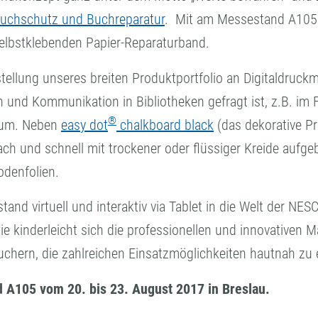
uchschutz und Buchreparatur
. Mit am Messestand A105 s
elbstklebenden Papier-Reparaturband.
rstellung unseres breiten Produktportfolio an Digitaldruc
on und Kommunikation in Bibliotheken gefragt ist, z.B. im 
®
ium. Neben
easy dot
chalkboard black
(das dekorative Pr
ch und schnell mit trockener oder flüssiger Kreide aufge
odenfolien.
nd virtuell und interaktiv via Tablet in die Welt der N
ie kinderleicht sich die professionellen und innovativen 
suchern, die zahlreichen Einsatzmöglichkeiten hautnah zu
d A105 vom 20. bis 23. August 2017 in Breslau.