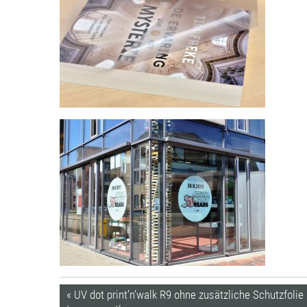
« UV dot print’n‘walk R9 ohne zusätzliche Schutzfolie