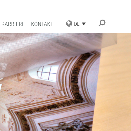
KARRIERE
KONTAKT
DE
TRIAL APPLICATIONS
UNGSSPEKTRUM
ESCHICHTUNGEN
ATBESCHICHTUNGEN
TENZ UND QUALITÄT