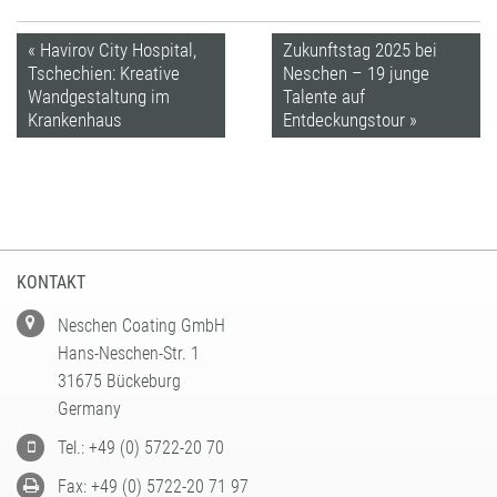
« Havirov City Hospital,
Zukunftstag 2025 bei
Tschechien: Kreative
Neschen – 19 junge
Wandgestaltung im
Talente auf
Krankenhaus
Entdeckungstour »
KONTAKT
Neschen Coating GmbH
Hans-Neschen-Str. 1
31675 Bückeburg
Germany
Tel.: +49 (0) 5722-20 70
Fax: +49 (0) 5722-20 71 97