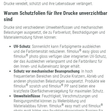
Drucke veredelt, schützt und ihre Lebensdauer verlängert.
Warum Schutzfolien für Ihre Drucke unverzichtbar
sind
Drucke sind verschiedenen Umwelteinflüssen und mechanischen
Belastungen ausgesetzt, die zu Farbverlust, Beschädigungen und
Materialermüdung führen können:
UV-Schutz
: Sonnenlicht kann Farbpigmente ausbleichen
®
und die Farbintensität reduzieren.
filmolux
easy gloss
und
®
filmolux
photo gloss
verfügen über integrierten UV-Schutz,
der das Ausbleichen verlangsamt und die Farbbrillanz für
den Innen- und Außeneinsatz länger erhält.
Schutz vor mechanischer Beanspruchung
: In hoch
frequentierten Bereichen sind Drucke Kratzern, Abrieb und
anderen physischen Belastungen ausgesetzt. Produkte wie
®
®
filmolux
scratch
und
filmolux
PP sand
bieten eine
kratzfeste Oberflächenversiegelung für maximalen Schutz.
Umwelteinflüsse
: Feuchtigkeit, Verschmutzungen und
Reinigungsmittel können zu Wellenbildung und
®
®
Materialabbau führen.
filmolux
easy matt
und
filmolux
photo matt
bilden eine feuchtigkeitsresistente Barriere für