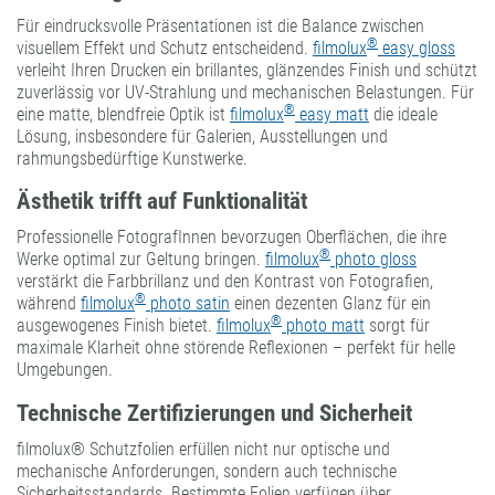
Für eindrucksvolle Präsentationen ist die Balance zwischen
®
visuellem Effekt und Schutz entscheidend.
filmolux
easy gloss
verleiht Ihren Drucken ein brillantes, glänzendes Finish und schützt
zuverlässig vor UV-Strahlung und mechanischen Belastungen. Für
®
eine matte, blendfreie Optik ist
filmolux
easy matt
die ideale
Lösung, insbesondere für Galerien, Ausstellungen und
rahmungsbedürftige Kunstwerke.
Ästhetik trifft auf Funktionalität
Professionelle FotografInnen bevorzugen Oberflächen, die ihre
®
Werke optimal zur Geltung bringen.
filmolux
photo gloss
verstärkt die Farbbrillanz und den Kontrast von Fotografien,
®
während
filmolux
photo satin
einen dezenten Glanz für ein
®
ausgewogenes Finish bietet.
filmolux
photo matt
sorgt für
maximale Klarheit ohne störende Reflexionen – perfekt für helle
Umgebungen.
Technische Zertifizierungen und Sicherheit
filmolux® Schutzfolien erfüllen nicht nur optische und
mechanische Anforderungen, sondern auch technische
Sicherheitsstandards. Bestimmte Folien verfügen über