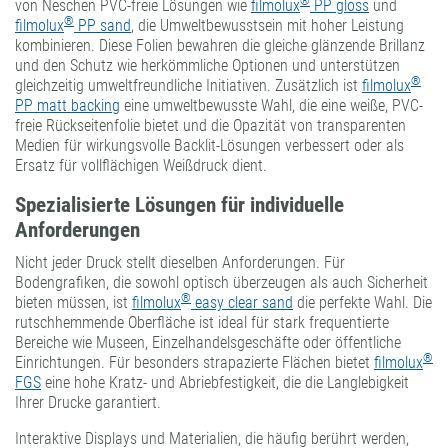
®
von Neschen PVC-freie Lösungen wie
filmolux
PP gloss
und
®
filmolux
PP sand
, die Umweltbewusstsein mit hoher Leistung
kombinieren. Diese Folien bewahren die gleiche glänzende Brillanz
und den Schutz wie herkömmliche Optionen und unterstützen
®
gleichzeitig umweltfreundliche Initiativen. Zusätzlich ist
filmolux
PP matt backing
eine umweltbewusste Wahl, die eine weiße, PVC-
freie Rückseitenfolie bietet und die Opazität von transparenten
Medien für wirkungsvolle Backlit-Lösungen verbessert oder als
Ersatz für vollflächigen Weißdruck dient.
Spezialisierte Lösungen für individuelle
Anforderungen
Nicht jeder Druck stellt dieselben Anforderungen. Für
Bodengrafiken, die sowohl optisch überzeugen als auch Sicherheit
®
bieten müssen, ist
filmolux
easy clear sand
die perfekte Wahl. Die
rutschhemmende Oberfläche ist ideal für stark frequentierte
Bereiche wie Museen, Einzelhandelsgeschäfte oder öffentliche
®
Einrichtungen. Für besonders strapazierte Flächen bietet
filmolux
FGS
eine hohe Kratz- und Abriebfestigkeit, die die Langlebigkeit
Ihrer Drucke garantiert.
Interaktive Displays und Materialien, die häufig berührt werden,