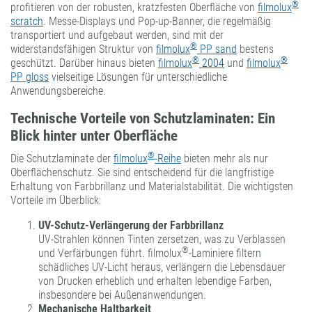
®
profitieren von der robusten, kratzfesten Oberfläche von
filmolux
scratch
. Messe-Displays und Pop-up-Banner, die regelmäßig
transportiert und aufgebaut werden, sind mit der
®
widerstandsfähigen Struktur von
filmolux
PP sand
bestens
®
®
geschützt. Darüber hinaus bieten
filmolux
2004
und
filmolux
PP gloss
vielseitige Lösungen für unterschiedliche
Anwendungsbereiche.
Technische Vorteile von Schutzlaminaten: Ein
Blick hinter unter Oberfläche
®
Die Schutzlaminate der
filmolux
-Reihe
bieten mehr als nur
Oberflächenschutz. Sie sind entscheidend für die langfristige
Erhaltung von Farbbrillanz und Materialstabilität. Die wichtigsten
Vorteile im Überblick:
UV-Schutz-Verlängerung der Farbbrillanz
UV-Strahlen können Tinten zersetzen, was zu Verblassen
®
und Verfärbungen führt. filmolux
-Laminiere filtern
schädliches UV-Licht heraus, verlängern die Lebensdauer
von Drucken erheblich und erhalten lebendige Farben,
insbesondere bei Außenanwendungen.
Mechanische Haltbarkeit