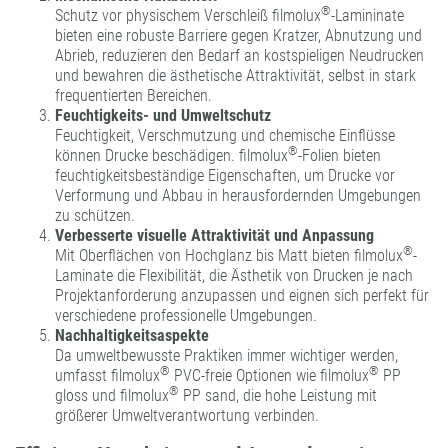
®
Schutz vor physischem Verschleiß filmolux
-Lamininate
bieten eine robuste Barriere gegen Kratzer, Abnutzung und
Abrieb, reduzieren den Bedarf an kostspieligen Neudrucken
und bewahren die ästhetische Attraktivität, selbst in stark
frequentierten Bereichen.
Feuchtigkeits- und Umweltschutz
Feuchtigkeit, Verschmutzung und chemische Einflüsse
®
können Drucke beschädigen. filmolux
-Folien bieten
feuchtigkeitsbeständige Eigenschaften, um Drucke vor
Verformung und Abbau in herausfordernden Umgebungen
zu schützen.
Verbesserte visuelle Attraktivität und Anpassung
®
Mit Oberflächen von Hochglanz bis Matt bieten filmolux
-
Laminate die Flexibilität, die Ästhetik von Drucken je nach
Projektanforderung anzupassen und eignen sich perfekt für
verschiedene professionelle Umgebungen.
Nachhaltigkeitsaspekte
Da umweltbewusste Praktiken immer wichtiger werden,
®
®
umfasst filmolux
PVC-freie Optionen wie
filmolux
PP
®
gloss
und
filmolux
PP sand
, die hohe Leistung mit
größerer Umweltverantwortung verbinden.