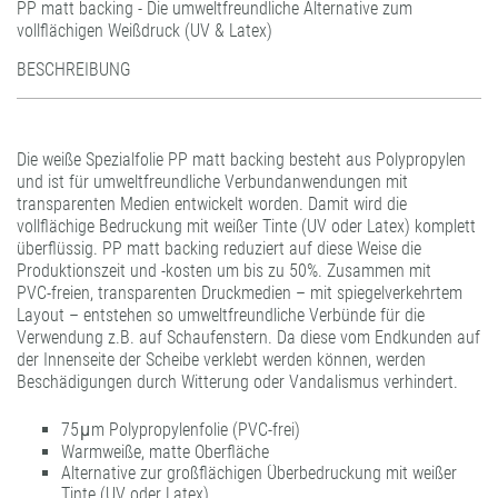
PP matt backing - Die umweltfreundliche Alternative zum
print PP MR L-UV air-matrix
Spezialitäten
Display Medien
print performance glass dusted air-matrix
solvoprint® easy dot® transparent
solvoprint® performance clear 80
solvoprint® easy dot® - red/black
Neschen wallpaper LITE smooth
solvoprint® PET nolite 175 premium
print performance GP nolite
print easy Sortiment
Neschen Performance wallpaper smooth
solvoprint® citylight superior
print performance GP blockout air-matrix
print easy Sortiment
solvoprint® window-grip® white
Neschen Performance wallpaper classic
vollflächigen Weißdruck (UV & Latex)
printlux® PP nolite 210
Spezialitäten
print performance glass etched air-matrix
UVprint PP easy dot® matt
solvoprint® performance wall-grip
solvoprint® easy dot® 180
solvoprint® PP nolite 210
print performance GP nolite air-matrix
solvoprint® dot print‘n’walk R10 red/yellow
NESCHEN wallpaper L-UV sand
solvoprint® nolite 370
FILMOfloor Rug'n'Wall
print performance GP nolite
solvoprint® easy dot® - red/black
Neschen Performance wallpaper smooth
printlux® citylight superior
BESCHREIBUNG
solvoprint® PET nolite 175 premium
print performance glass silver air-matrix
solvoprint® easy dot® clear
solvoprint® PP nolite 210 whiteback
solvoprint® performance clear 80
solvoprint® easy dot® - red/black
Neschen wallpaper LITE sand
solvoprint® PET nolite 175 premium
print performance GP nolite air-matrix
solvoprint® easy dot® 180
NESCHEN wallpaper L-UV sand
solvoprint® citylight superior
FILMOfloor Rug'n'Wall
solvoprint® PP nolite 210
solvoprint® easy dot® - red/black
solvoprint® easy dot® glossy
solvoprint® performance wall-grip
solvoprint® easy dot® 180
Neschen wallpaper LITE smooth
solvoprint® PP nolite 210
solvoprint® performance clear 80
solvoprint® easy dot® clear
Neschen wallpaper LITE sand
solvoprint® nolite 370
Die weiße Spezialfolie PP matt backing besteht aus Polypropylen
solvoprint® PP nolite 210 whiteback
solvoprint® easy dot® LITE matt
solvoprint® easy dot® clear
solvoprint® PP nolite 210 whiteback
solvoprint® performance wall-grip
solvoprint® easy dot® glossy
Neschen wallpaper LITE smooth
solvoprint® PET nolite 175 premium
und ist für umweltfreundliche Verbundanwendungen mit
solvoprint® window-grip® ultra clear
solvoprint® easy dot® LITE transparent
solvoprint® easy dot® glossy
solvoprint® easy dot® LITE matt
solvoprint® PP nolite 210
transparenten Medien entwickelt worden. Damit wird die
vollflächige Bedruckung mit weißer Tinte (UV oder Latex) komplett
solvoprint® window-grip® white
solvoprint® easy dot® matt
solvoprint® easy dot® LITE matt
solvoprint® easy dot® LITE transparent
solvoprint® PP nolite 210 whiteback
überflüssig. PP matt backing reduziert auf diese Weise die
Produktionszeit und -kosten um bis zu 50%. Zusammen mit
UVprint PP easy dot® matt
solvoprint® easy dot® transparent
solvoprint® easy dot® LITE transparent
solvoprint® easy dot® matt
PVC-freien, transparenten Druckmedien – mit spiegelverkehrtem
solvoprint® easy dot® whiteout
solvoprint® easy dot® matt
solvoprint® easy dot® transparent
Layout – entstehen so umweltfreundliche Verbünde für die
Verwendung z.B. auf Schaufenstern. Da diese vom Endkunden auf
solvoprint® easy fix 180 MSP
solvoprint® easy dot® transparent
solvoprint® easy dot® whiteout
der Innenseite der Scheibe verklebt werden können, werden
solvoprint® power-tack 100
solvoprint® easy dot® whiteout
solvoprint® easy fix 180 MSP
Beschädigungen durch Witterung oder Vandalismus verhindert.
solvoprint® power-tack 180
solvoprint® easy fix 180 MSP
solvoprint® power-tack 100
75μm Polypropylenfolie (PVC-frei)
solvoprint® power-tack 100
solvoprint® power-tack 180
Warmweiße, matte Oberfläche
Alternative zur großflächigen Überbedruckung mit weißer
solvoprint® power-tack 180
UV dot print'n'walk®
Tinte (UV oder Latex)