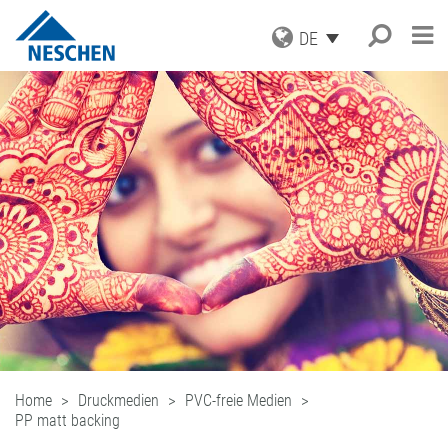
DE
PRODUKTE
ANWENDUNGEN
GRAFISCHE MEDIEN
DRUCKMEDIEN
SERVICE
Suche
®
EASY DOT
– DAS NESCHEN
SCHUTZFOLIEN
ORIGINAL
AKTUELLES
DOWNLOADS
AUFZIEHFOLIEN
GREEN GRAPHICS – PVC-FREIE
UNTERNEHMEN
ICC PROFILE / PARTNER
NEWS
MEDIEN
(LAMINATOREN)
KARRIERE
MUSTERBESTELLUNG
BLOG
GESCHÄFTSBEREICHE
RETAIL GRAPHICS
BUCHSCHUTZ UND -REPARATUR
PRESSE
KONTAKT
ANMELDUNG ZUM NEWSLETTER
BUCHSCHUTZFOLIEN
FILMOLUX GROUP
BILDERRAHMUNG
REPARATURBÄNDER
MISSION
BASTELN & HOBBY
ADRESSE
VERARBEITUNGSGERÄTE
GESCHICHTE
ANFRAGE
ZUBEHÖR
EINKAUF
ANSPRECHPARTNER
INDUSTRIAL APPLICATIONS
QUALITÄTSSICHERUNG
NESCHEN WELTWEIT
Home
Druckmedien
PVC-freie Medien
LEISTUNGSSPEKTRUM
PP matt backing
LOHNBESCHICHTUNGEN