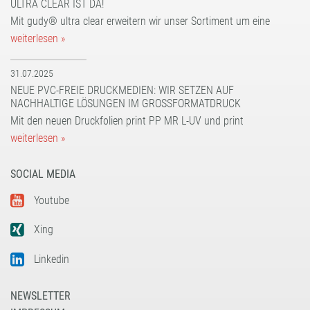
ULTRA CLEAR IST DA!
UV dot print'n'walk®
UV print'n'walk power-tack
Mit gudy® ultra clear erweitern wir unser Sortiment um eine
UV print'n'walk power-tack
weiterlesen »
31.07.2025
NEUE PVC-FREIE DRUCKMEDIEN: WIR SETZEN AUF
NACHHALTIGE LÖSUNGEN IM GROSSFORMATDRUCK
Mit den neuen Druckfolien print PP MR L-UV und print
weiterlesen »
SOCIAL MEDIA
Youtube
Xing
Linkedin
NEWSLETTER