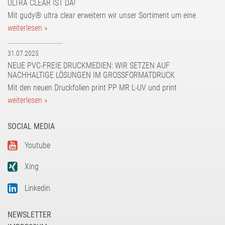
ULTRA CLEAR IST DA!
UV dot print'n'walk®
UV print'n'walk power-tack
Mit gudy® ultra clear erweitern wir unser Sortiment um eine
UV print'n'walk power-tack
weiterlesen »
31.07.2025
NEUE PVC-FREIE DRUCKMEDIEN: WIR SETZEN AUF
NACHHALTIGE LÖSUNGEN IM GROSSFORMATDRUCK
Mit den neuen Druckfolien print PP MR L-UV und print
weiterlesen »
SOCIAL MEDIA
Youtube
Xing
Linkedin
NEWSLETTER