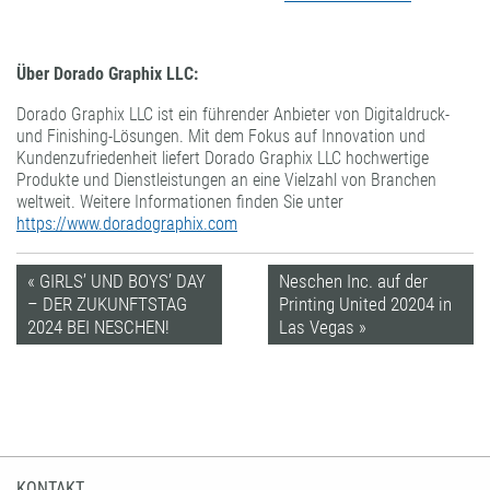
Über Dorado Graphix LLC:
Dorado Graphix LLC ist ein führender Anbieter von Digitaldruck-
und Finishing-Lösungen. Mit dem Fokus auf Innovation und
Kundenzufriedenheit liefert Dorado Graphix LLC hochwertige
Produkte und Dienstleistungen an eine Vielzahl von Branchen
weltweit. Weitere Informationen finden Sie unter
https://www.doradographix.com
« GIRLS’ UND BOYS’ DAY
Neschen Inc. auf der
– DER ZUKUNFTSTAG
Printing United 20204 in
2024 BEI NESCHEN!
Las Vegas »
KONTAKT