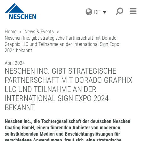
DE
PRODUKTE
Home
News & Events
Neschen Inc. gibt strategische Partnerschaft mit Dorado
ANWENDUNGEN
GRAFISCHE MEDIEN
Graphix LLC und Teilnahme an der International Sign Expo
DRUCKMEDIEN
SERVICE
Suche
®
2024 bekannt
EASY DOT
– DAS NESCHEN
SCHUTZFOLIEN
ORIGINAL
AKTUELLES
DOWNLOADS
April 2024
AUFZIEHFOLIEN
GREEN GRAPHICS – PVC-FREIE
UNTERNEHMEN
ICC PROFILE / PARTNER
NESCHEN INC. GIBT STRATEGISCHE
NEWS
MEDIEN
(LAMINATOREN)
KARRIERE
MUSTERBESTELLUNG
BLOG
PARTNERSCHAFT MIT DORADO GRAPHIX
GESCHÄFTSBEREICHE
RETAIL GRAPHICS
BUCHSCHUTZ UND -REPARATUR
PRESSE
KONTAKT
ANMELDUNG ZUM NEWSLETTER
LLC UND TEILNAHME AN DER
BUCHSCHUTZFOLIEN
FILMOLUX GROUP
BILDERRAHMUNG
REPARATURBÄNDER
MISSION
INTERNATIONAL SIGN EXPO 2024
BASTELN & HOBBY
ADRESSE
VERARBEITUNGSGERÄTE
GESCHICHTE
BEKANNT
ANFRAGE
ZUBEHÖR
EINKAUF
ANSPRECHPARTNER
Neschen Inc., die Tochtergesellschaft der deutschen Neschen
INDUSTRIAL APPLICATIONS
QUALITÄTSSICHERUNG
NESCHEN WELTWEIT
Coating GmbH, einem führenden Anbieter von modernen
LEISTUNGSSPEKTRUM
selbstklebenden Medien und Beschichtungslösungen für
LOHNBESCHICHTUNGEN
verschiedene Anwendungen, freut sich, eine strategische