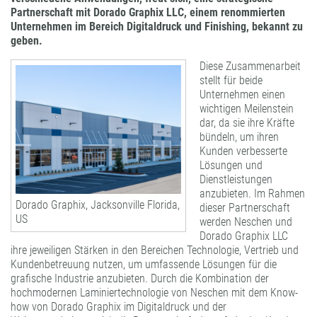
FORMATBESCHICHTUNGEN
Partnerschaft mit Dorado Graphix LLC, einem renommierten
Unternehmen im Bereich Digitaldruck und Finishing, bekannt zu
KOMPETENZ UND QUALITÄT
geben.
Diese Zusammenarbeit
stellt für beide
Unternehmen einen
wichtigen Meilenstein
dar, da sie ihre Kräfte
bündeln, um ihren
Kunden verbesserte
Lösungen und
Dienstleistungen
anzubieten. Im Rahmen
Dorado Graphix, Jacksonville Florida,
dieser Partnerschaft
US
werden Neschen und
Dorado Graphix LLC
ihre jeweiligen Stärken in den Bereichen Technologie, Vertrieb und
Kundenbetreuung nutzen, um umfassende Lösungen für die
grafische Industrie anzubieten. Durch die Kombination der
hochmodernen Laminiertechnologie von Neschen mit dem Know-
how von Dorado Graphix im Digitaldruck und der