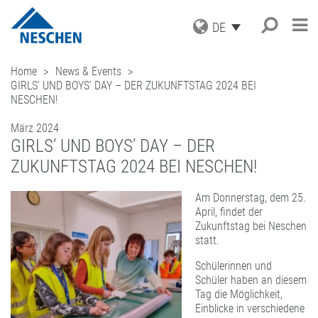
DE
PRODUKTE
Home
News & Events
GIRLS’ UND BOYS’ DAY – DER ZUKUNFTSTAG 2024 BEI
ANWENDUNGEN
GRAFISCHE MEDIEN
NESCHEN!
DRUCKMEDIEN
SERVICE
Suche
®
EASY DOT
– DAS NESCHEN
SCHUTZFOLIEN
ORIGINAL
März 2024
AKTUELLES
DOWNLOADS
GIRLS’ UND BOYS’ DAY – DER
AUFZIEHFOLIEN
GREEN GRAPHICS – PVC-FREIE
UNTERNEHMEN
ICC PROFILE / PARTNER
NEWS
MEDIEN
ZUKUNFTSTAG 2024 BEI NESCHEN!
(LAMINATOREN)
KARRIERE
MUSTERBESTELLUNG
BLOG
GESCHÄFTSBEREICHE
RETAIL GRAPHICS
BUCHSCHUTZ UND -REPARATUR
PRESSE
KONTAKT
ANMELDUNG ZUM NEWSLETTER
BUCHSCHUTZFOLIEN
FILMOLUX GROUP
Am Donnerstag, dem 25.
BILDERRAHMUNG
April, findet der
REPARATURBÄNDER
MISSION
BASTELN & HOBBY
ADRESSE
Zukunftstag bei Neschen
VERARBEITUNGSGERÄTE
GESCHICHTE
ANFRAGE
statt.
ZUBEHÖR
EINKAUF
ANSPRECHPARTNER
Schülerinnen und
INDUSTRIAL APPLICATIONS
QUALITÄTSSICHERUNG
NESCHEN WELTWEIT
Schüler haben an diesem
LEISTUNGSSPEKTRUM
Tag die Möglichkeit,
Einblicke in verschiedene
LOHNBESCHICHTUNGEN