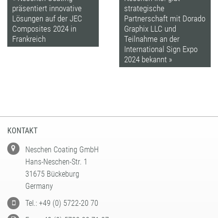
präsentiert innovative
strategische
Lösungen auf der JEC
Partnerschaft mit Dorado
Composites 2024 in
Graphix LLC und
Frankreich
Teilnahme an der
International Sign Expo
2024 bekannt »
KONTAKT
Neschen Coating GmbH
Hans-Neschen-Str. 1
31675 Bückeburg
Germany
Tel.: +49 (0) 5722-20 70