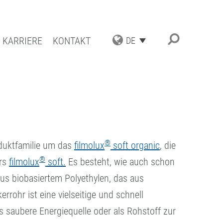
KARRIERE
KONTAKT
DE
TRIAL APPLICATIONS
UNGSSPEKTRUM
ESCHICHTUNGEN
ATBESCHICHTUNGEN
®
oduktfamilie um das
filmolux
soft organic
, die
TENZ UND QUALITÄT
®
ers
filmolux
soft.
Es besteht, wie auch schon
aus biobasiertem Polyethylen, das aus
rohr ist eine vielseitige und schnell
s saubere Energiequelle oder als Rohstoff zur