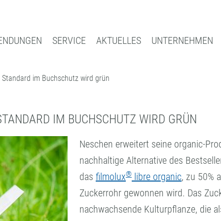
ENDUNGEN
SERVICE
AKTUELLES
UNTERNEHMEN
r Standard im Buchschutz wird grün
Suche
INAL
BUCHSCHUTZ UND -REPARATUR
INDUS
EDIEN
BUCHSCHUTZFOLIEN
LEIST
REPARATURBÄNDER
LOHNB
 STANDARD IM BUCHSCHUTZ WIRD GRÜN
VERARBEITUNGSGERÄTE
FORM
Neschen erweitert seine organic-Pr
ZUBEHÖR
KOMPE
nachhaltige Alternative des Bestsell
®
das
filmolux
libre organic
, zu 50% 
Zuckerrohr gewonnen wird. Das Zucker
nachwachsende Kulturpflanze, die al