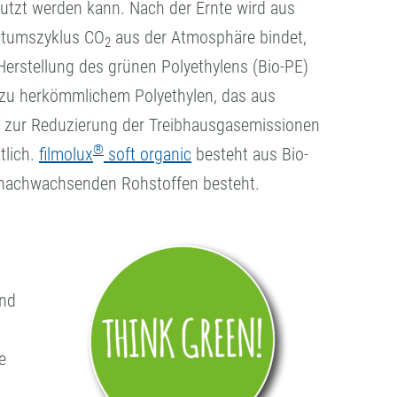
utzt werden kann. Nach der Ernte wird aus
stumszyklus CO
aus der Atmosphäre bindet,
2
erstellung des grünen Polyethylens (Bio-PE)
h zu herkömmlichem Polyethylen, das aus
d, zur Reduzierung der Treibhausgasemissionen
®
tlich.
filmolux
soft organic
besteht aus Bio-
 nachwachsenden Rohstoffen besteht.
und
e