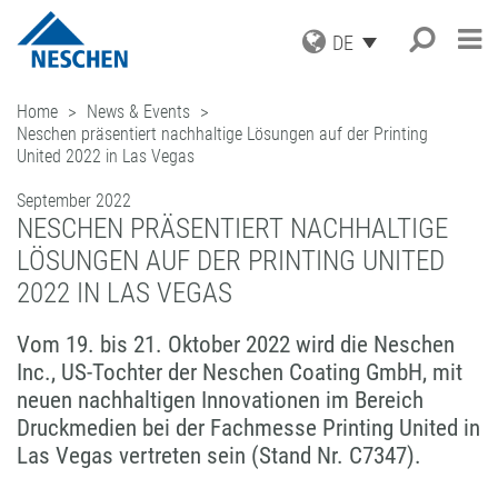
DE
PRODUKTE
Home
News & Events
Neschen präsentiert nachhaltige Lösungen auf der Printing
ANWENDUNGEN
GRAFISCHE MEDIEN
United 2022 in Las Vegas
DRUCKMEDIEN
SERVICE
Suche
®
EASY DOT
– DAS NESCHEN
SCHUTZFOLIEN
ORIGINAL
September 2022
AKTUELLES
DOWNLOADS
NESCHEN PRÄSENTIERT NACHHALTIGE
AUFZIEHFOLIEN
GREEN GRAPHICS – PVC-FREIE
UNTERNEHMEN
ICC PROFILE / PARTNER
NEWS
MEDIEN
LÖSUNGEN AUF DER PRINTING UNITED
(LAMINATOREN)
KARRIERE
MUSTERBESTELLUNG
BLOG
GESCHÄFTSBEREICHE
RETAIL GRAPHICS
2022 IN LAS VEGAS
BUCHSCHUTZ UND -REPARATUR
PRESSE
KONTAKT
ANMELDUNG ZUM NEWSLETTER
BUCHSCHUTZFOLIEN
FILMOLUX GROUP
BILDERRAHMUNG
REPARATURBÄNDER
MISSION
Vom 19. bis 21. Oktober 2022 wird die Neschen
BASTELN & HOBBY
ADRESSE
Inc., US-Tochter der Neschen Coating GmbH, mit
VERARBEITUNGSGERÄTE
GESCHICHTE
ANFRAGE
neuen nachhaltigen Innovationen im Bereich
ZUBEHÖR
EINKAUF
ANSPRECHPARTNER
Druckmedien bei der Fachmesse Printing United in
INDUSTRIAL APPLICATIONS
QUALITÄTSSICHERUNG
NESCHEN WELTWEIT
Las Vegas vertreten sein (Stand Nr. C7347).
LEISTUNGSSPEKTRUM
LOHNBESCHICHTUNGEN