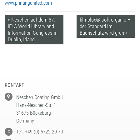
www.printingunited.com
« Neschen auf dem 87.
filmolux® soft organic –
IFLA World Library and
der Standard im
Information Congress in
Buchschutz wird grün »
Dublin, Irland
KONTAKT
Neschen Coating GmbH
Hans-Neschen-Str. 1
31675 Bückeburg
Germany
Tel.: +49 (0) 5722-20 70