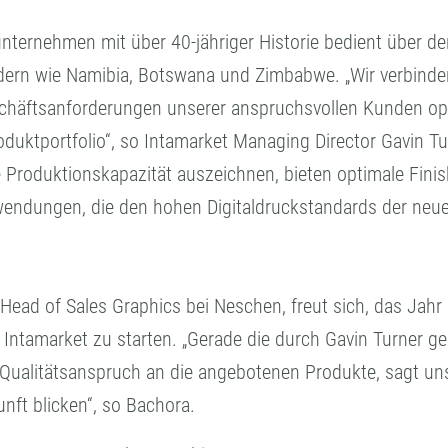
unternehmen mit über 40-jähriger Historie bedient über 
dern wie Namibia, Botswana und Zimbabwe. „Wir verbinden
Geschäftsanforderungen unserer anspruchsvollen Kunden o
duktportfolio“, so Intamarket Managing Director Gavin Tu
e Produktionskapazität auszeichnen, bieten optimale Fin
endungen, die den hohen Digitaldruckstandards der neue
Head of Sales Graphics bei Neschen, freut sich, das Jah
 Intamarket zu starten. „Gerade die durch Gavin Turner 
Qualitätsanspruch an die angebotenen Produkte, sagt uns 
ft blicken“, so Bachora.