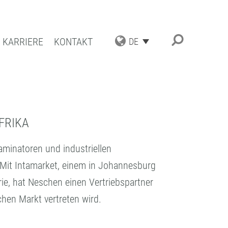
KARRIERE
KONTAKT
DE
TRIAL APPLICATIONS
UNGSSPEKTRUM
ESCHICHTUNGEN
RIKA
ATBESCHICHTUNGEN
minatoren und industriellen
TENZ UND QUALITÄT
 Mit Intamarket, einem in Johannesburg
ie, hat Neschen einen Vertriebspartner
hen Markt vertreten wird.