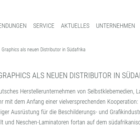
ENDUNGEN
SERVICE
AKTUELLES
UNTERNEHMEN
Graphics als neuen Distributor in Südafrika
Suche
INAL
BUCHSCHUTZ UND -REPARATUR
INDUS
EDIEN
BUCHSCHUTZFOLIEN
LEIST
REPARATURBÄNDER
LOHNB
APHICS ALS NEUEN DISTRIBUTOR IN SÜDAF
VERARBEITUNGSGERÄTE
FORM
tsches Herstellerunternehmen von Selbstklebemedien, La
ZUBEHÖR
KOMPE
r mit dem Anfang einer vielversprechenden Kooperation:
ger Ausrüstung für die Beschilderungs- und Grafikindustr
lt und Neschen-Laminatoren fortan auf dem südafrikanisc