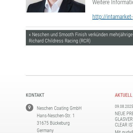
Weitere Informat
http://intamarket
« Neschen und Smooth Finish verkünden mehrjährige 
Richard Childress Racing (RCR)
KONTAKT
AKTUELL
09.08.202
Neschen Coating GmbH
NEUE PR
Hans-Neschen-Str. 1
GLASVER
31675 Bückeburg
CLEAR IS
Germany
Mit gudy®