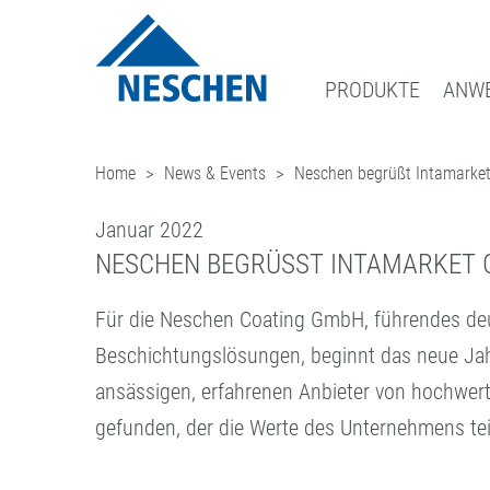
PRODUKTE
ANW
Home
News & Events
Neschen begrüßt Intamarket 
®
GRAFISCHE MEDIEN
EASY DOT
DOWNLOADS
NEWS
GESCHÄFTSBEREICHE
ADRESSE
– DAS NESCHEN ORIG
DRUCKMEDIEN
GREEN GRAPHICS – PVC-FREIE M
ICC PROFILE / PARTNER
BLOG
FILMOLUX GROUP
ANFRAGE
Januar 2022
SCHUTZFOLIEN
RETAIL GRAPHICS
MUSTERBESTELLUNG
ANMELDUNG ZUM NEWSLETTER
MISSION
ANSPRECHPARTNER
NESCHEN BEGRÜSST INTAMARKET GR
AUFZIEHFOLIEN
BILDERRAHMUNG
PRESSE
GESCHICHTE
NESCHEN WELTWEIT
Für die Neschen Coating GmbH, führendes deu
(LAMINATOREN)
BASTELN & HOBBY
EINKAUF
Beschichtungslösungen, beginnt das neue Jah
QUALITÄTSSICHERUNG
ansässigen, erfahrenen Anbieter von hochwerti
gefunden, der die Werte des Unternehmens tei