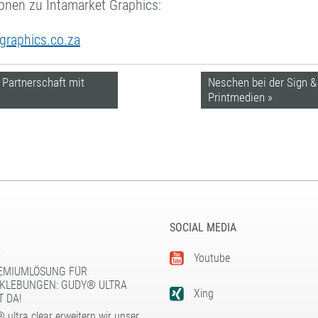
ionen zu Intamarket Graphics:
-graphics.co.za
Partnerschaft mit
Neschen bei der Sign & 
Printmedien »
SOCIAL MEDIA
5
Youtube
EMIUMLÖSUNG FÜR
KLEBUNGEN: GUDY® ULTRA
Xing
T DA!
 ultra clear erweitern wir unser