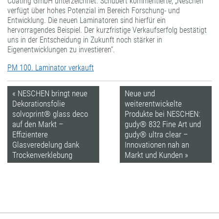
Coating GmbH unterzeichnet. Schubert kommentierte, „Neschen
verfügt über hohes Potenzial im Bereich Forschung- und
Entwicklung. Die neuen Laminatoren sind hierfür ein
hervorragendes Beispiel. Der kurzfristige Verkaufserfolg bestätigt
uns in der Entscheidung in Zukunft noch stärker in
Eigenentwicklungen zu investieren“.
PM 100. Laminator verkauft
« NESCHEN bringt neue
Neue und
Dekorationsfolie
weiterentwickelte
solvoprint® glass deco
Produkte bei NESCHEN:
auf den Markt –
gudy® 832 Fine Art und
Effizientere
gudy® ultra clear –
Glasveredelung dank
Innovationen nah an
Trockenverklebung
Markt und Kunden »