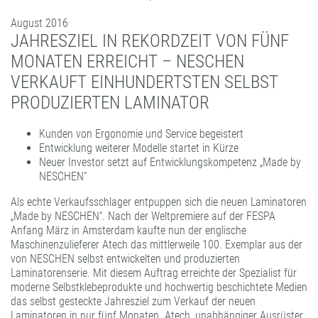
FORMATBESCHICHTUNGEN
August 2016
KOMPETENZ UND QUALITÄT
JAHRESZIEL IN REKORDZEIT VON FÜNF
MONATEN ERREICHT – NESCHEN
VERKAUFT EINHUNDERTSTEN SELBST
PRODUZIERTEN LAMINATOR
Kunden von Ergonomie und Service begeistert
Entwicklung weiterer Modelle startet in Kürze
Neuer Investor setzt auf Entwicklungskompetenz „Made by
NESCHEN“
Als echte Verkaufsschlager entpuppen sich die neuen Laminatoren
„Made by NESCHEN“. Nach der Weltpremiere auf der FESPA
Anfang März in Amsterdam kaufte nun der englische
Maschinenzulieferer Atech das mittlerweile 100. Exemplar aus der
von NESCHEN selbst entwickelten und produzierten
Laminatorenserie. Mit diesem Auftrag erreichte der Spezialist für
moderne Selbstklebeprodukte und hochwertig beschichtete Medien
das selbst gesteckte Jahresziel zum Verkauf der neuen
Laminatoren in nur fünf Monaten. Atech, unabhängiger Ausrüster