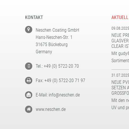
KONTAKT
AKTUELL
09.08.202
Neschen Coating GmbH
NEUE PR
Hans-Neschen-Str. 1
GLASVER
31675 Bückeburg
CLEAR IS
Germany
Mit gudy®
Sortimen
Tel.: +49 (0) 5722-20 70
31.07.202
Fax: +49 (0) 5722-20 71 97
NEUE PV
SETZEN 
GROSSFO
E-Mail: info@neschen.de
Mit den n
UV und p
www.neschen.de