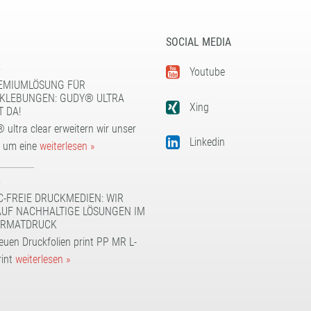
SOCIAL MEDIA
5
Youtube
EMIUMLÖSUNG FÜR
KLEBUNGEN: GUDY® ULTRA
Xing
T DA!
 ultra clear erweitern wir unser
Linkedin
t um eine
weiterlesen »
5
C-FREIE DRUCKMEDIEN: WIR
AUF NACHHALTIGE LÖSUNGEN IM
RMATDRUCK
euen Druckfolien print PP MR L-
rint
weiterlesen »