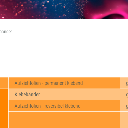
bänder
Aufziehfolien - permanent klebend
M
Klebebänder
w
u
Aufziehfolien - reversibel klebend
a