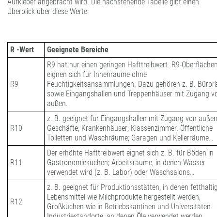
Aufkleber angebracht wird. Die nachstehende Tabelle gibt einen
Überblick über diese Werte:
R -Wert
Geeignete Bereiche
R9 hat nur einen geringen Hafttreibwert. R9-Oberfläche
eignen sich für Innenräume ohne
R9
Feuchtigkeitsansammlungen. Dazu gehören z. B. Büro
sowie Eingangshallen und Treppenhäuser mit Zugang v
außen.
z. B. geeignet für Eingangshallen mit Zugang von außen
R10
Geschäfte; Krankenhäuser; Klassenzimmer. Öffentliche
Toiletten und Waschräume; Garagen und Kellerräume…
Der erhöhte Hafttreibwert eignet sich z. B. für Böden in
R11
Gastronomieküchen; Arbeitsräume, in denen Wasser
verwendet wird (z. B. Labor) oder Waschsalons…
z. B. geeignet für Produktionsstätten, in denen fetthalti
Lebensmittel wie Milchprodukte hergestellt werden,
R12
Großküchen wie in Betriebskantinen und Universitäten.
Industriestandorte, an denen Öle verwendet werden.