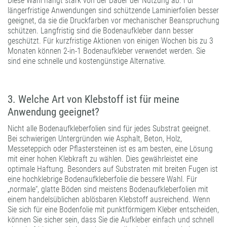
Diese Wahl hängt stark von der Dauer der Nutzung ab. Für
längerfristige Anwendungen sind schützende Laminierfolien besser
geeignet, da sie die Druckfarben vor mechanischer Beanspruchung
schützen. Langfristig sind die Bodenaufkleber dann besser
geschützt. Für kurzfristige Aktionen von einigen Wochen bis zu 3
Monaten können 2-in-1 Bodenaufkleber verwendet werden. Sie
sind eine schnelle und kostengünstige Alternative.
3. Welche Art von Klebstoff ist für meine
Anwendung geeignet?
Nicht alle Bodenaufkleberfolien sind für jedes Substrat geeignet.
Bei schwierigen Untergründen wie Asphalt, Beton, Holz,
Messeteppich oder Pflastersteinen ist es am besten, eine Lösung
mit einer hohen Klebkraft zu wählen. Dies gewährleistet eine
optimale Haftung. Besonders auf Substraten mit breiten Fugen ist
eine hochklebrige Bodenaufkleberfolie die bessere Wahl. Für
„normale“, glatte Böden sind meistens Bodenaufkleberfolien mit
einem handelsüblichen ablösbaren Klebstoff ausreichend. Wenn
Sie sich für eine Bodenfolie mit punktförmigem Kleber entscheiden,
können Sie sicher sein, dass Sie die Aufkleber einfach und schnell