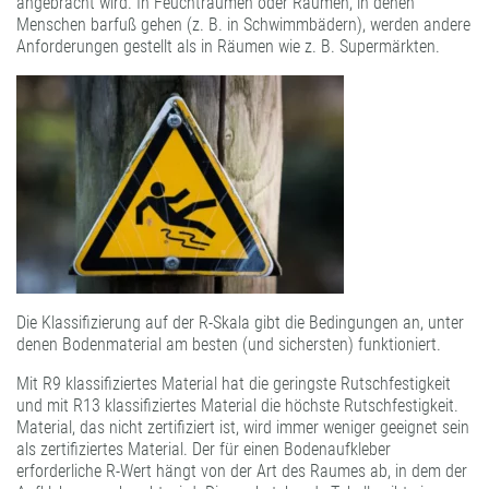
angebracht wird. In Feuchträumen oder Räumen, in denen
Menschen barfuß gehen (z. B. in Schwimmbädern), werden andere
Anforderungen gestellt als in Räumen wie z. B. Supermärkten.
Die Klassifizierung auf der R-Skala gibt die Bedingungen an, unter
denen Bodenmaterial am besten (und sichersten) funktioniert.
Mit R9 klassifiziertes Material hat die geringste Rutschfestigkeit
und mit R13 klassifiziertes Material die höchste Rutschfestigkeit.
Material, das nicht zertifiziert ist, wird immer weniger geeignet sein
als zertifiziertes Material. Der für einen Bodenaufkleber
erforderliche R-Wert hängt von der Art des Raumes ab, in dem der