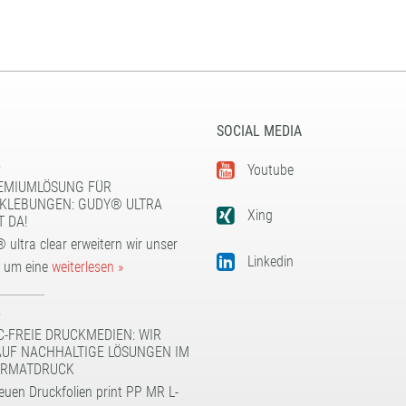
SOCIAL MEDIA
5
Youtube
EMIUMLÖSUNG FÜR
KLEBUNGEN: GUDY® ULTRA
Xing
T DA!
 ultra clear erweitern wir unser
Linkedin
t um eine
weiterlesen »
5
C-FREIE DRUCKMEDIEN: WIR
AUF NACHHALTIGE LÖSUNGEN IM
RMATDRUCK
euen Druckfolien print PP MR L-