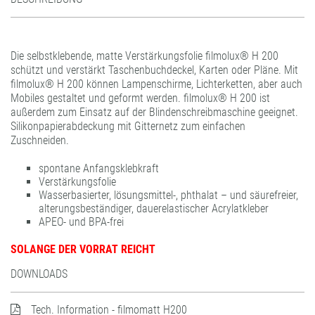
Filzrakel
gudy® DS 10 / 11 / 12
gudy® 802
Kunststoffaufhänger
gudy® Roller.dot
gudy® 802 twin
Die selbstklebende, matte Verstärkungsfolie filmolux® H 200
Teflonfalzbein
print performance glass dusted air-matrix
gudy® 803 power-tack
schützt und verstärkt Taschenbuchdeckel, Karten oder Pläne. Mit
print performance glass etched air-matrix
gudy® 806 hybrid
filmolux® H 200 können Lampenschirme, Lichterketten, aber auch
Mobiles gestaltet und geformt werden. filmolux® H 200 ist
print performance glass silver air-matrix
gudy® 808 PP opaque
außerdem zum Einsatz auf der Blindenschreibmaschine geeignet.
Silikonpapierabdeckung mit Gitternetz zum einfachen
gudy® 831 Fine Art
Zuschneiden.
gudy® 870
spontane Anfangsklebkraft
gudy® DS 10 / 11 / 12
Verstärkungsfolie
gudy® ultra clear
Wasserbasierter, lösungsmittel-, phthalat – und säurefreier,
alterungsbeständiger, dauerelastischer Acrylatkleber
APEO- und BPA-frei
SOLANGE DER VORRAT REICHT
DOWNLOADS
Tech. Information - filmomatt H200