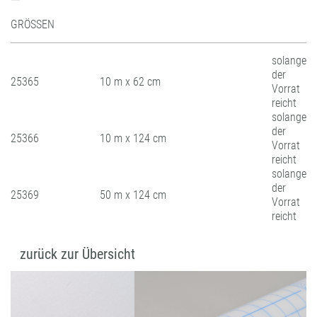
GRÖSSEN
solange
der
25365
10 m x 62 cm
Vorrat
reicht
solange
der
25366
10 m x 124 cm
Vorrat
reicht
solange
der
25369
50 m x 124 cm
Vorrat
reicht
zurück zur Übersicht